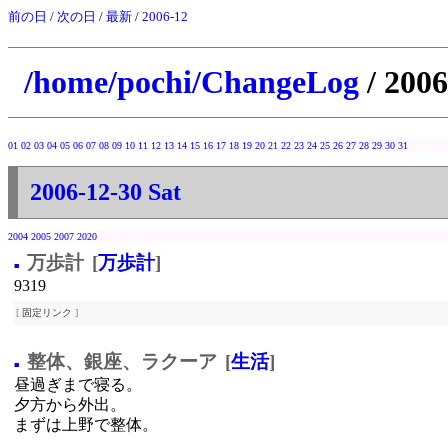
前の日
/
次の日
/
最新
/
2006-12
/home/pochi/ChangeLog
/ 2006
01
02
03
04
05
06
07
08
09
10
11
12
13
14
15
16
17
18
19
20
21
22
23
24
25
26
27
28
29
30
31
2006-12-30 Sat
2004
2005
2007
2020
万歩計
[
万歩計
]
■
9319
[
固定リンク
]
整体、銀座、ラクーア
[
生活
]
■
昼過ぎまで寝る。
夕方から外出。
まずは上野で整体。