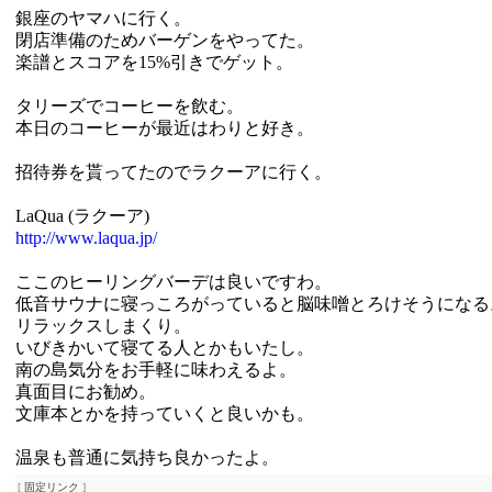
銀座のヤマハに行く。
閉店準備のためバーゲンをやってた。
楽譜とスコアを15%引きでゲット。
タリーズでコーヒーを飲む。
本日のコーヒーが最近はわりと好き。
招待券を貰ってたのでラクーアに行く。
LaQua (ラクーア)
http://www.laqua.jp/
ここのヒーリングバーデは良いですわ。
低音サウナに寝っころがっていると脳味噌とろけそうになる
リラックスしまくり。
いびきかいて寝てる人とかもいたし。
南の島気分をお手軽に味わえるよ。
真面目にお勧め。
文庫本とかを持っていくと良いかも。
温泉も普通に気持ち良かったよ。
[
固定リンク
]