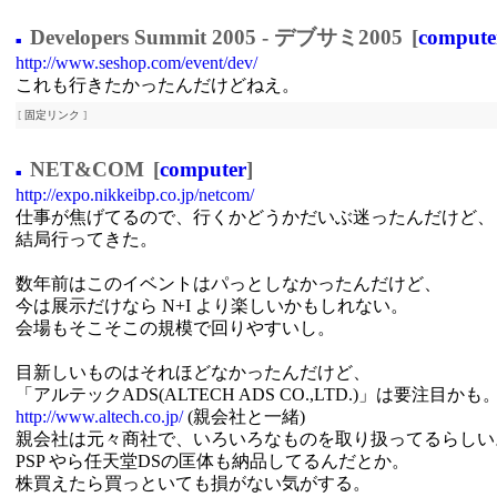
Developers Summit 2005 - デブサミ2005
[
compute
■
http://www.seshop.com/event/dev/
これも行きたかったんだけどねえ。
[
固定リンク
]
NET&COM
[
computer
]
■
http://expo.nikkeibp.co.jp/netcom/
仕事が焦げてるので、行くかどうかだいぶ迷ったんだけど、
結局行ってきた。
数年前はこのイベントはパっとしなかったんだけど、
今は展示だけなら N+I より楽しいかもしれない。
会場もそこそこの規模で回りやすいし。
目新しいものはそれほどなかったんだけど、
「アルテックADS(ALTECH ADS CO.,LTD.)」は要注目かも
http://www.altech.co.jp/
(親会社と一緒)
親会社は元々商社で、いろいろなものを取り扱ってるらしい
PSP やら任天堂DSの匡体も納品してるんだとか。
株買えたら買っといても損がない気がする。