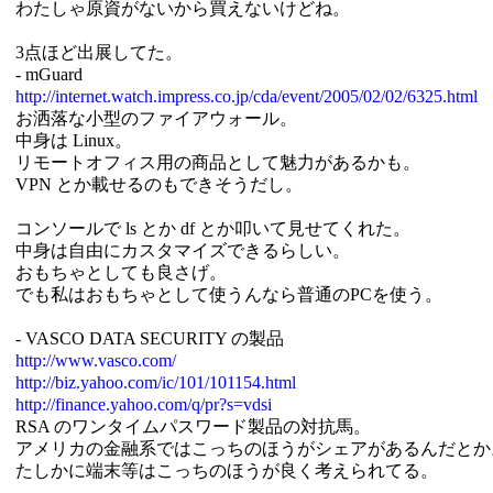
わたしゃ原資がないから買えないけどね。
3点ほど出展してた。
- mGuard
http://internet.watch.impress.co.jp/cda/event/2005/02/02/6325.html
お洒落な小型のファイアウォール。
中身は Linux。
リモートオフィス用の商品として魅力があるかも。
VPN とか載せるのもできそうだし。
コンソールで ls とか df とか叩いて見せてくれた。
中身は自由にカスタマイズできるらしい。
おもちゃとしても良さげ。
でも私はおもちゃとして使うんなら普通のPCを使う。
- VASCO DATA SECURITY の製品
http://www.vasco.com/
http://biz.yahoo.com/ic/101/101154.html
http://finance.yahoo.com/q/pr?s=vdsi
RSA のワンタイムパスワード製品の対抗馬。
アメリカの金融系ではこっちのほうがシェアがあるんだとか
たしかに端末等はこっちのほうが良く考えられてる。