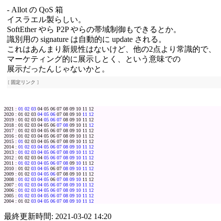
- Allot の QoS 箱
イスラエル製らしい。
SoftEther やら P2P やらの帯域制御もできるとか。
識別用の signature は自動的に update される。
これはあんまり新規性はないけど、他の2点より常識的で、
マーケティング的に展示しとく、という意味での
展示だったんじゃないかと。
[
固定リンク
]
2021 :
01
02
03
04 05 06 07 08 09 10 11 12
2020 : 01 02 03
04
05
06
07 08 09 10
11
12
2019 : 01 02 03 04
05
06
07
08 09 10 11 12
2018 : 01 02 03 04 05 06
07
08
09 10 11
12
2017 : 01 02 03 04 05 06 07 08 09 10 11 12
2016 : 01 02 03 04 05 06 07 08 09 10 11 12
2015 :
01
02 03 04 05 06 07 08 09 10 11 12
2014 :
01
02
03
04
05
06
07
08
09
10
11
12
2013 :
01
02
03
04
05
06
07
08
09
10
11
12
2012 : 01 02 03 04
05
06
07
08
09
10
11
12
2011 :
01
02
03
04
05
06
07
08
09
10
11 12
2010 : 01 02
03
04
05
06 07
08
09
10
11
12
2009 : 01 02
03
04
05
06
07 08 09 10 11 12
2008 :
01
02
03
04
05
06
07
08
09
10
11 12
2007 :
01
02
03
04
05
06
07
08
09
10
11
12
2006 :
01
02
03
04
05
06
07
08
09
10
11
12
2005 :
01
02
03
04
05
06
07
08
09
10
11
12
2004 : 01 02
03
04
05
06
07
08
09
10
11
12
最終更新時間: 2021-03-02 14:20