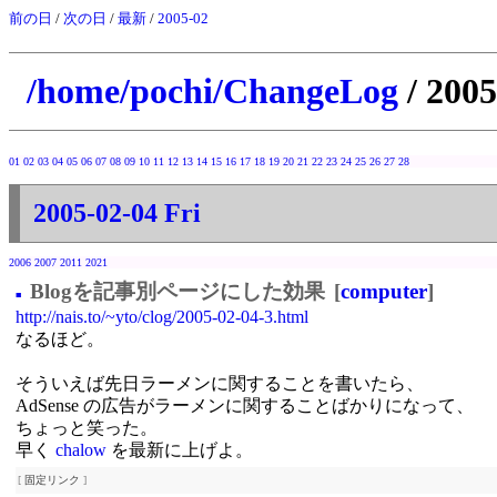
前の日
/
次の日
/
最新
/
2005-02
/home/pochi/ChangeLog
/ 2005
01
02
03
04
05
06
07
08
09
10
11
12
13
14
15
16
17
18
19
20
21
22
23
24
25
26
27
28
2005-02-04 Fri
2006
2007
2011
2021
Blogを記事別ページにした効果
[
computer
]
■
http://nais.to/~yto/clog/2005-02-04-3.html
なるほど。
そういえば先日ラーメンに関することを書いたら、
AdSense の広告がラーメンに関することばかりになって、
ちょっと笑った。
早く
chalow
を最新に上げよ。
[
固定リンク
]