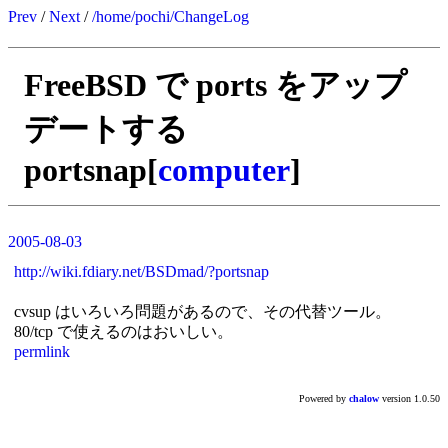
Prev
/
Next
/
/home/pochi/ChangeLog
FreeBSD で ports をアップ
デートする
portsnap[
computer
]
2005-08-03
http://wiki.fdiary.net/BSDmad/?portsnap
cvsup はいろいろ問題があるので、その代替ツール。
80/tcp で使えるのはおいしい。
permlink
Powered by
chalow
version 1.0.50