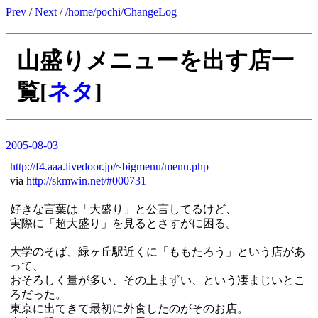
Prev
/
Next
/
/home/pochi/ChangeLog
山盛りメニューを出す店一
覧[
ネタ
]
2005-08-03
http://f4.aaa.livedoor.jp/~bigmenu/menu.php
via
http://skmwin.net/#000731
好きな言葉は「大盛り」と公言してるけど、
実際に「超大盛り」を見るとさすがに困る。
大学のそば、緑ヶ丘駅近くに「ももたろう」という店があ
って、
おそろしく量が多い、その上まずい、という凄まじいとこ
ろだった。
東京に出てきて最初に外食したのがそのお店。