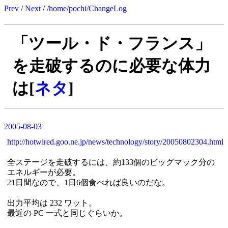
Prev
/
Next
/
/home/pochi/ChangeLog
「ツール・ド・フランス」
を走破するのに必要な体力
は[
ネタ
]
2005-08-03
http://hotwired.goo.ne.jp/news/technology/story/20050802304.html
全ステージを走破するには、約133個のビッグマック分の
エネルギーが必要。
21日間なので、1日6個食べれば良いのだな。
出力平均は 232 ワット。
最近の PC 一式と同じぐらいか。