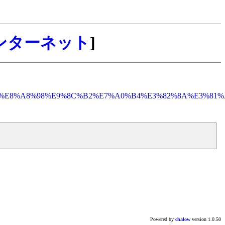
ンターネット
]
80%81%E8%A8%98%E9%8C%B2%E7%A0%B4%E3%82%8A%E3%81%
Powered by
chalow
version 1.0.50