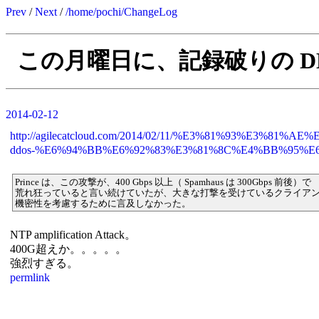
Prev
/
Next
/
/home/pochi/ChangeLog
この月曜日に、記録破りの D
2014-02-12
http://agilecatcloud.com/2014/02/11/%E3%81%93%
ddos-%E6%94%BB%E6%92%83%E3%81%8C%E4%BB%95%E
Prince は、この攻撃が、400 Gbps 以上（ Spamhaus は 300Gbps 前後）で
荒れ狂っていると言い続けていたが、大きな打撃を受けているクライア
機密性を考慮するために言及しなかった。
NTP amplification Attack。
400G超えか。。。。。
強烈すぎる。
permlink