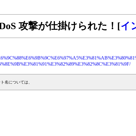
DoS 攻撃が仕掛けられた！[
イ
E3%81%AE%E6%9C%88%E6%9B%9C%E6%97%A5%E3%81%AB%E3%
6%8E%9B%E3%81%91%E3%82%89%E3%82%8C%E3%81%9F/
ント名については、