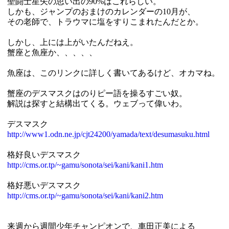
聖闘士星矢の思い出の90%はこれらしい。
しかも、ジャンプのおまけのカレンダーの10月が、
その老師で、トラウマに塩をすりこまれたんだとか。
しかし、上には上がいたんだねえ。
蟹座と魚座か、、、、、
魚座は、このリンクに詳しく書いてあるけど、オカマね。
蟹座のデスマスクはのりピー語を操るすごい奴。
解説は探すと結構出てくる。ウェブって偉いわ。
デスマスク
http://www1.odn.ne.jp/cjt24200/yamada/text/desumasuku.html
格好良いデスマスク
http://cms.or.tp/~gamu/sonota/sei/kani/kani1.htm
格好悪いデスマスク
http://cms.or.tp/~gamu/sonota/sei/kani/kani2.htm
来週から週間少年チャンピオンで、車田正美による