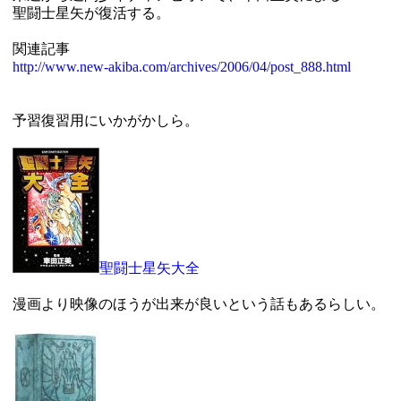
聖闘士星矢が復活する。
関連記事
http://www.new-akiba.com/archives/2006/04/post_888.html
予習復習用にいかがかしら。
聖闘士星矢大全
漫画より映像のほうが出来が良いという話もあるらしい。