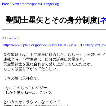
Prev
/
Next
/
/home/pochi/ChangeLog
聖闘士星矢とその身分制度[
2006-05-03
http://www2.plala.or.jp/vaio/L&M/LOGIC&MATRIX/diary/text_aw
黄金聖闘士は、十二星座に対応した、むちゃくちゃ強いセイ
連載当時、小学生達は、自分の誕生日の星座と、
黄金聖闘士を重ね合わせて盛り上がってたんだとか。
もしくは盛り下がってたらしい。
うちの嫁は天秤座で、
- なにこのちっこいジジー。
- しかも動かねーよ、こいつ。
というのがトラウマになっていて、