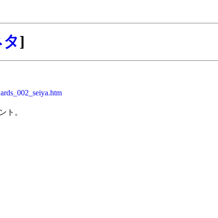
ネタ
]
ards_002_seiya.htm
ント。